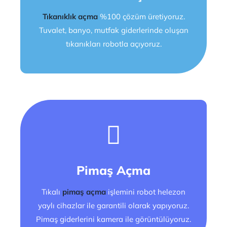
Tıkanıklık açma
%100 çözüm üretiyoruz.
Tuvalet, banyo, mutfak giderlerinde oluşan
tıkanıkları robotla açıyoruz.
Pimaş Açma
Tıkalı
pimaş açma
işlemini robot helezon
yaylı cihazlar ile garantili olarak yapıyoruz.
Pimaş giderlerini kamera ile görüntülüyoruz.