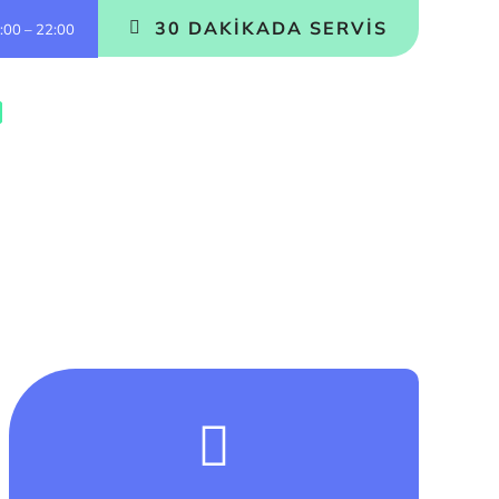
30 DAKIKADA SERVIS
8:00 – 22:00
SU TESISATÇISI
HAKKIMIZDA
İLETIŞIM