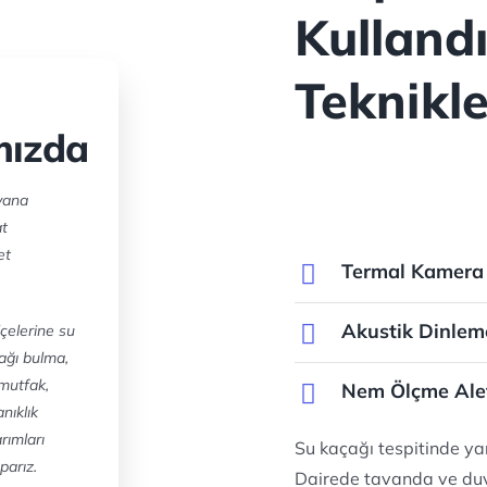
Kulland
Teknikle
mızda
yana
at
et
Termal Kamera 
Akustik Dinlem
lçelerine su
çağı bulma,
 mutfak,
Nem Ölçme Aleti
nıklık
rımları
Su kaçağı tespitinde yar
parız.
Dairede tavanda ve du