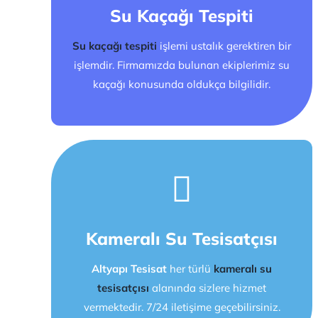
Su Kaçağı Tespiti
Su kaçağı tespiti
işlemi ustalık gerektiren bir
işlemdir. Firmamızda bulunan ekiplerimiz su
kaçağı konusunda oldukça bilgilidir.
Kameralı Su Tesisatçısı
Altyapı Tesisat
her türlü
kameralı su
tesisatçısı
alanında sizlere hizmet
vermektedir. 7/24 iletişime geçebilirsiniz.