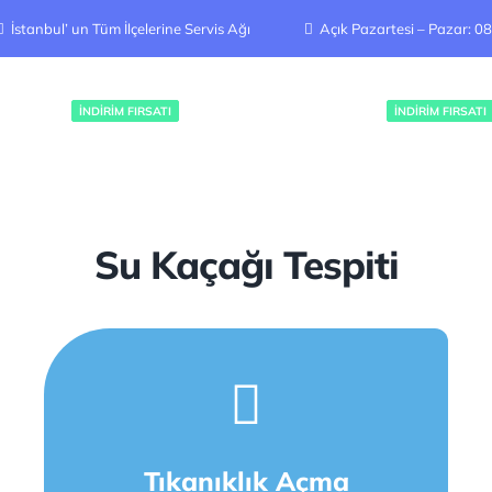
İstanbul’ un Tüm İlçelerine Servis Ağı
Açık Pazartesi – Pazar: 0
TESPITI
TIKANIKLIK AÇMA
İNDIRIM FIRSATI
İNDIRIM FIRSATI
Su Kaçağı Tespiti
Tıkanıklık Açma