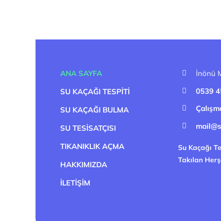
ANA SAYFA
İnönü M
0539 4
SU KAÇAĞI TESPITI
Çalışm
SU KAÇAĞI BULMA
mail@s
SU TESISATÇISI
TIKANIKLIK AÇMA
Su Kaçağı Te
Takılan Herş
HAKKIMIZDA
İLETIŞIM