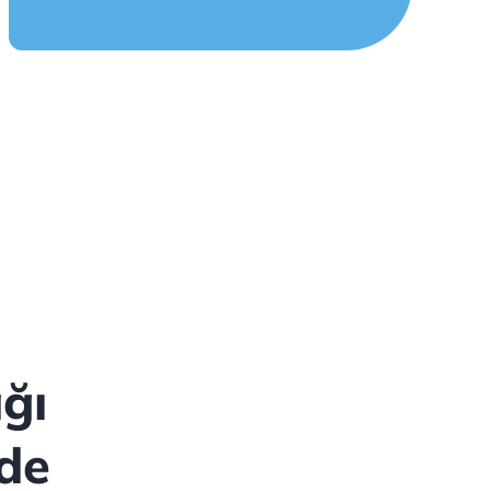
ğı
nde