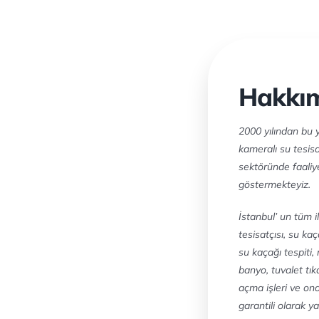
Hakkı
2000 yılından bu 
kameralı su tesis
sektöründe faaliy
göstermekteyiz.
İ
stanbul’ un tüm i
tesisatçısı, su ka
su kaçağı tespiti,
banyo, tuvalet tıka
açma işleri ve ona
garantili olarak ya